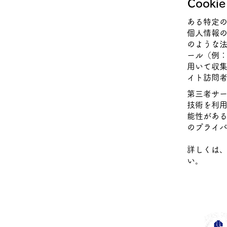
Cooki
ある特定の
個人情報
のような
ール（例：C
用いて収
イト訪問
第三者サー
技術を利
能性がある
のプライ
詳しくは
い。