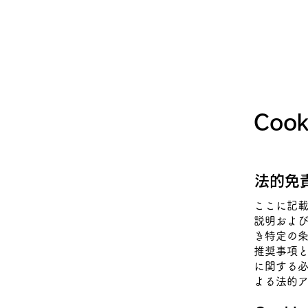
Co
法的免
ここに記載
説明およ
き特定の
推奨事項
に関する
よる法的