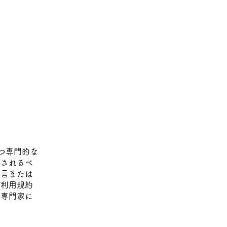
かつ専門的な
築されるべ
助言または
が利用規約
も専門家に