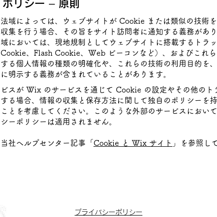
e ポリシー – 原則
法域によっては、ウェブサイトが Cookie または類似の技術
の収集を行う場合、その旨をサイト訪問者に通知する義務があ
法域においては、現地規制としてウェブサイトに搭載するトラ
ookie、Flash Cookie、Web ビーコンなど）、およびこ
集する個人情報の種類の明確化や、これらの技術の利用目的を
者に明示する義務が含まれていることがあります。
ビスが Wix のサービスを通じて Cookie の設定やその他の
用する場合、情報の収集と保存方法に関して独自のポリシーを
ことを考慮してください。このような外部のサービスにおいて
バシーポリシーは適用されません。
、当社ヘルプセンター記事「
Cookie と Wix サイト
」を参照し
プライバシーポリシー